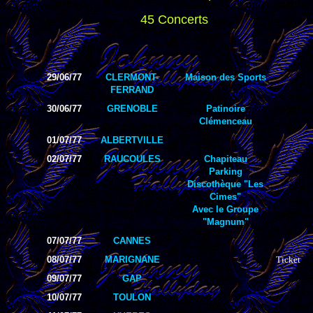
45 Concerts
29/06/77
CLERMONT-
Maison des Sports
FERRAND
30/06/77
GRENOBLE
Patinoire
Clémenceau
01/07/77
ALBERTVILLE
02/07/77
RAUCOULES
Chapiteau
Parking
Discothèque "Les
Cimes"
Avec le Groupe
"Magnum"
07/07/77
CANNES
08/07/77
MARIGNANE
Ticket
09/07/77
GAP
10/07/77
TOULON