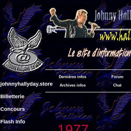
Derniéres infos
Forum
johnnyhallyday.store
Archives infos
Chat
Billetterie
Concours
Flash Info
1977