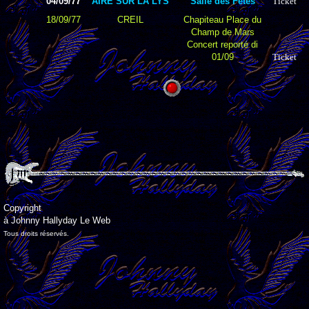
04/09/77
AIRE SUR LA LYS
Salle des Fêtes
Ticket
18/09/77
CREIL
Chapiteau Place du
Champ de Mars
Concert reporté di
01/09
Ticket
Copyright
à Johnny Hallyday Le Web
Tous droits réservés.