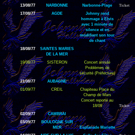
13/08/77
NARBONNE
Narbonne-Plage
Ticket
17/08/77
AGDE
Johnny rend
hommage à Elvis
avec 1 minute de
silence et en
modifiant son tour
de chant
18/08/77
SAINTES MARIES
DE LA MER
19/08/77
SISTERON
Concert annulé
Problèmes de
sécurité (Préfecture)
21/08/77
AUBAGNE
01/09/77
CREIL
Chapiteau Place du
Champ de Mars
Concert reporté au
18/09
Ticket
02/09/77
CAMBRAI
03/09/77
BOULOGNE SUR
MER
Esplanade Mariette