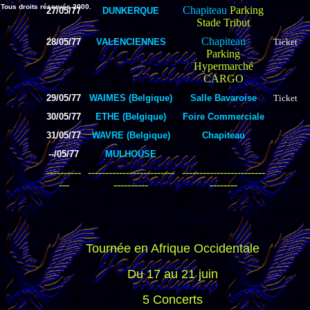
Tous droits réservés 2000.
Chapiteau
Parking
27/05/77
DUNKERQUE
Stade Tribut
Chapiteau
28/05/77
VALENCIENNES
Ticket
Parking
Hypermarché
CARGO
29/05/77
WAIMES (Belgique)
Salle Bavaroise
Ticket
30/05/77
ETHE (Belgique)
Foire Commerciale
31/05/77
WAVRE (Belgique)
Chapiteau
--/05/77
MULHOUSE
----------
-------------------------
------------------------
---
----------
--------
Tournée en Afrique Occidentale
Du 17 au 21 juin
5 Concerts