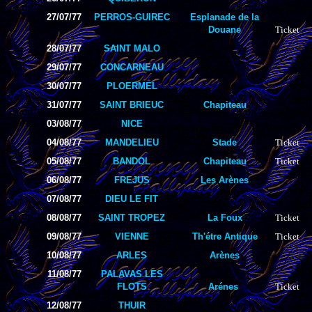
27/07/77
PERROS-GUIREC
Esplanade de la
Douane
Ticket
28/07/77
SAINT MALO
29/07/77
CONCARNEAU
30/07/77
PLOERMEL
31/07/77
SAINT BRIEUC
Chapiteau
03/08/77
NICE
04/08/77
MANDELIEU
Stade
Ticket
05/08/77
BANDOL
Chapiteau
Ticket
06/08/77
FREJUS
Les Arènes
07/08/77
DIEU LE FIT
08/08/77
SAINT TROPEZ
La Foux
Ticket
09/08/77
VIENNE
Th'étre Antique
Ticket
10/08/77
ARLES
Arènes
11/08/77
PALAVAS LES
FLOTS
Arénes
Ticket
12/08/77
THUIR