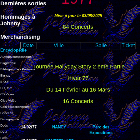
Dernières sorties
Mise à jour le 03/08/2025
Hommages à
Johnny
84
Concerts
Merchandising
Date
Ville
Salle
Ticket
Encyclopédie
Auteurs/compositeurs
Biographie
Tournée Hallyday Story 2 ème Partie
Bibliographie - Partitions
Blu-ray
Hiver 77
B.O.F.
CD Rom
Du 14 Février au 16 Mars
CD Vidéo
16 Concerts
Clips Vidéo
Coin collectionneurs
Concerts
Discographie
Duos
14/02/77
NANCY
Parc des
DVD
Expositions
Films