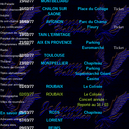
15/02/77
MONTBELIARD
Hit-Parade
16/02/77
CHALON SUR
Place du Collége
Ticket
Index chansons
SAONE
Inédits
Ils ont chanté Johnny
18/02/77
AVIGNON
Parc du Champ
Fleury
Ticket
Les certifications
Originaux de Johnny
19/02/77
TAIN L'ERMITAGE
Paroles de chansons
21/02/77
AIX EN PROVENCE
Parking
Programmes Tournées
Euromarché
Ticket
Radio
22/02/77
TOULOUSE
Sessionographie
Théâtre
23/02/77
MONTPELLIER
Chapiteau
Tickets de concert
Parking
Titres alphabétique
Supermarché Géant
Casino
Titres en concert
Titres par années
01/03/77
ROUBAIX
Le Colisée
TV
02/03/77
ROUBAIX
Le Colisée
Vidéographie
Concert annulé -
Villes de tournées
Reporté au 16 / 03
05/03/77
ROTS
Chapiteau
En savoir plus
Adresses utiles
07/03/77
LORIENT
Autres sites
09/03/77
REIMS