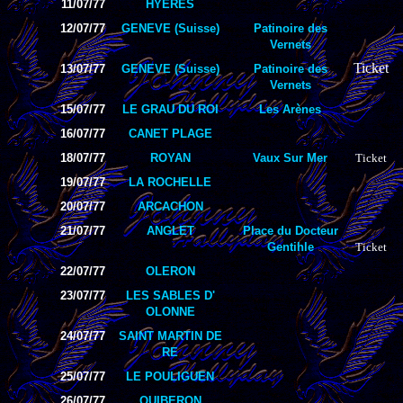
11/07/77
HYERES
12/07/77
GENEVE (Suisse)
Patinoire des
Vernets
Ticket
13/07/77
GENEVE (Suisse)
Patinoire des
Vernets
15/07/77
LE GRAU DU ROI
Les Arènes
16/07/77
CANET PLAGE
18/07/77
ROYAN
Vaux Sur Mer
Ticket
19/07/77
LA ROCHELLE
20/07/77
ARCACHON
21/07/77
ANGLET
Place du Docteur
Gentihle
Ticket
22/07/77
OLERON
23/07/77
LES SABLES D'
OLONNE
24/07/77
SAINT MARTIN DE
RE
25/07/77
LE POULIGUEN
26/07/77
QUIBERON