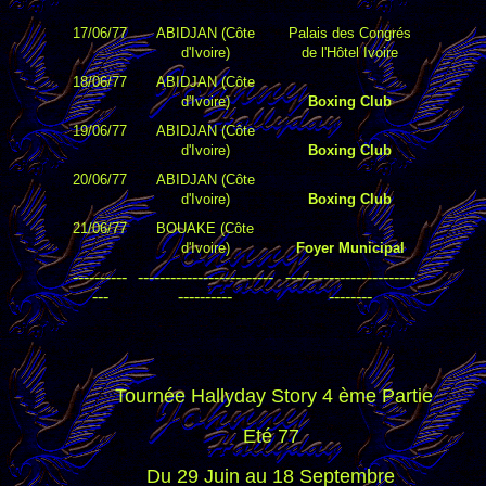
17/06/77
ABIDJAN (Côte
Palais des Congrés
d'Ivoire)
de l'Hôtel Ivoire
18/06/77
ABIDJAN (Côte
d'Ivoire)
Boxing Club
19/06/77
ABIDJAN (Côte
d'Ivoire)
Boxing Club
20/06/77
ABIDJAN (Côte
d'Ivoire)
Boxing Club
21/06/77
BOUAKE (Côte
d'Ivoire)
Foyer Municipal
----------
-------------------------
------------------------
---
----------
--------
Tournée Hallyday Story 4 ème Partie
Eté 77
Du 29 Juin au 18 Septembre