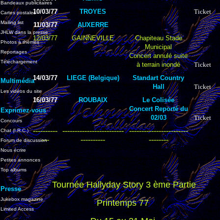
Bandeaux publicitaires
10/03/77
TROYES
Ticket
Cartes postales
Mailing list
11/03/77
AUXERRE
JHLW dans la presse
12/03/77
GAINNEVILLE
Chapiteau Stade
Photos à thèmes
Municipal
Reportages
Concert annulé suite
Téléchargement
à terrain inondé
Ticket
14/03/77
LIEGE (Belgique)
Standart Country
Multimédia
Hall
Ticket
Les vidéos du site
16/03/77
ROUBAIX
Le Colisée
Concert Reporté du
Exprimez-vous
02/03
Ticket
Concours
----------
-------------------------
------------------------
Chat (I.R.C.)
---
----------
--------
Forum de discussion
Nous écrire
Petites annonces
Top albums
Tournée Hallyday Story 3 ème Partie
Presse
Jukebox magazine
Printemps 77
Limited Access