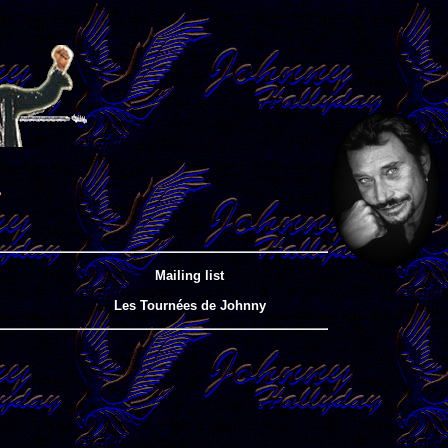
Mailing list
Les Tournées de Johnny