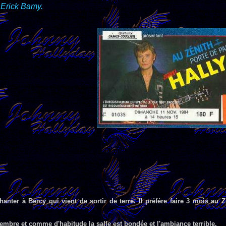
, Erick Bamy.
anter à Bercy qui vient de sortir de terre. Il préfére faire 3 mois au Z
bre et comme d'habitude la salle est bondée et l'ambiance terrible.