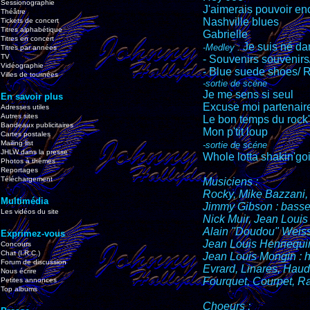
Sessionographie
J'aimerais pouvoir en
Théâtre
Nashville blues
Tickets de concert
Titres alphabétique
Gabrielle
Titres en concert
Je suis né dans
-Medley :
Titres par années
TV
- Souvenirs souvenirs
Vidéographie
- Blue suede shoes/ Rie
Villes de tournées
-sortie de scéne
Je me sens si seul
En savoir plus
Excuse moi partenair
Adresses utiles
Autres sites
Le bon temps du rock'n
Bandeaux publicitaires
Mon p'tit loup
Cartes postales
Mailing list
-sortie de scéne
JHLW dans la presse
Whole lotta shakin'goi
Photos à thèmes
Reportages
Téléchargement
Musiciens :
Rocky, Mike Bazzani, 
Multimédia
Jimmy Gibson : bass
Les vidéos du site
Nick Muir, Jean Louis
Alain "Doudou" Weiss 
Exprimez-vous
Jean Louis Hennequin
Concours
Chat (I.R.C.)
Jean Louis Mongin : 
Forum de discussion
Evrard, Linares, Haudi
Nous écrire
Fourquet, Courpet, Ra
Petites annonces
Top albums
Choeurs :