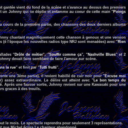
t gantée vient du fond de la scéne et s'avance au dessus des premiers
rant un Johnny qui se déplie et entamme au coeur de cette main "
Poings
 Au cours de la premiére partie, des chansons des deux derniers albums
ohnny chantant magnifiquement cette chanson à genoux et une version
rtés (é l'époque les nouvelles radios type NRJ sont menaéées) avec "
Rien
.
llades "
Drôle de métier
", "
Souffir comme ça
", "
Nashville Blues
" et 2
ohnny devait faire semblant de faire l'amour sur scéne.
ns la rue
" et finit par "
Tutti frutti
".
ente une 3éme partie), il revient habillé de cuir noir pour "
Excuse moi
 assez extraordinaire. Le délire est atteint avec "
Le bon temps du
uré. Aprés une fausse sortie, Johnny revient sur une Kawasaki pour une
rs graces à des treuils.
out le mois. Le spectacle reprendra pour seulement 3 représentations.
 et que Michel écrira Le chanteur abandonné.