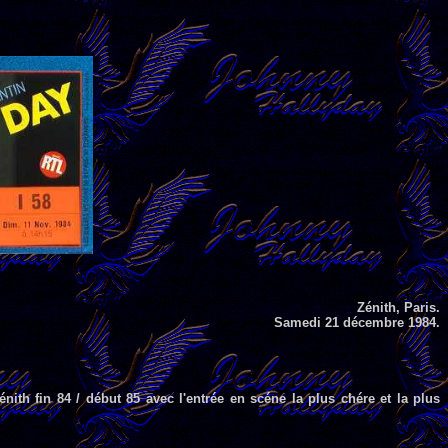
Zénith, Paris.
Samedi 21 décembre 1984.
énith fin 84 / début 85 avec l'entrée en scéne la plus chére et la plus