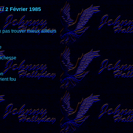
 / 2 Février 1985
 pas trouver mieux ailleurs
e
richesse
on
ent fou