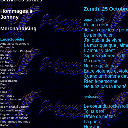
Zénith 25 Octobre
Hommages à
Johnny
-Intro Zénith
Poing coeur
Merchandising
Je sais que tu ne peux
Le pénitencier
Encyclopédie
J'ai oublié de vivre
Auteurs/compositeurs
La musique que j'aim
Biographie
L'amour violent
Bibliographie - Partitions
Blu-ray
Signes extérieurs de 
B.O.F.
Ma gueule
CD Rom
Ne me quitte pas
CD Vidéo
Clips Vidéo
Entre violence et viol
Coin collectionneurs
Quand un homme devi
Concerts
Rien à personne
Discographie
Duos
Ne tuez pas la liberté
DVD
Films
Hit-Parade
-entracte
Index chansons
Inédits
Le coeur du rock'n'roll
Ils ont chanté Johnny
Les certifications
Toi tais toi
Originaux de Johnny
Drôle de métier
Paroles de chansons
La garce
Programmes Tournées
Radio
Hey Joe