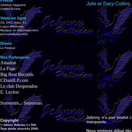
Presse
Julie et Tracy Collins
Jukebox magazine
Limited Access
Vente en ligne
CD, DVD, livres, K7
Logos téléphone
Musique en téléchargement
johnnyhallyday.store
Divers
Le Festival
Nos Partenaires
Amazon
La Fnac
Big Beat Records
CDandLP.com
Le club Desperados
E. Leclerc
Souvenirs... Souvenirs
Johnny n'a pas voulut ch
Copyright
marquante.
© Johnny Hallyday Le Web
Tous droits réservés 2000.
Nous sommes début décem