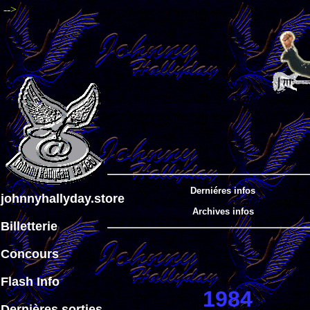
-->
Derniéres infos
johnnyhallyday.store
Archives infos
Billetterie
Concours
Flash Info
1984
Dernières sorties