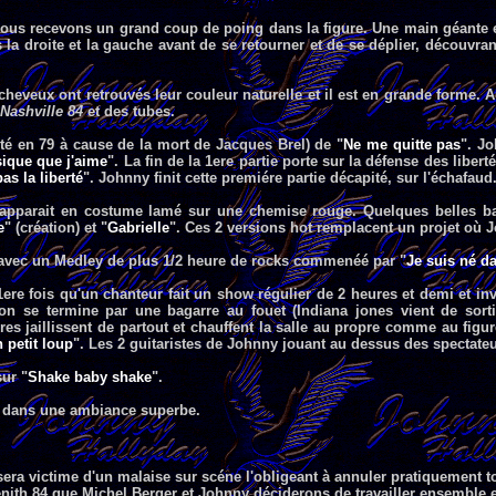
nous recevons un grand coup de poing dans la figure. Une main géante e
rs la droite et la gauche avant de se retourner et de se déplier, découv
cheveux ont retrouvés leur couleur naturelle et il est en grande forme.
Nashville 84
et des tubes.
rté en 79 à cause de la mort de Jacques Brel) de "
Ne me quitte pas
". J
ique que j'aime
". La fin de la 1ere partie porte sur la défense des libe
as la liberté
". Johnny finit cette premiére partie décapité, sur l'échafaud
apparait en costume lamé sur une chemise rouge. Quelques belles ba
e
" (création) et "
Gabrielle
". Ces 2 versions hot remplacent un projet où J
ie avec un Medley de plus 1/2 heure de rocks commenéé par "
Je suis né da
1ere fois qu'un chanteur fait un show régulier de 2 heures et demi et inv
on se termine par une bagarre au fouet (Indiana jones vient de sortir)
res jaillissent de partout et chauffent la salle au propre comme au fig
 petit loup
". Les 2 guitaristes de Johnny jouant au dessus des spectateu
sur "
Shake baby shake
".
ie dans une ambiance superbe.
sera victime d'un malaise sur scéne l'obligeant à annuler pratiquement t
Zénith 84 que Michel Berger et Johnny déciderons de travailler ensemble