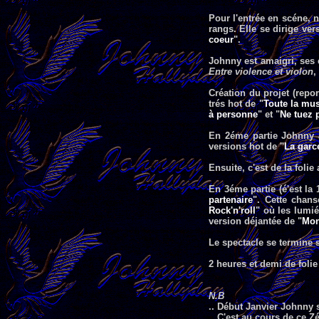
Pour l'entrée en scéne, 
rangs. Elle se dirige ve
coeur
".
Johnny est amaigri, ses 
Entre violence et violon
,
Création du projet (repo
trés hot de "
Toute la mus
à personne
" et "
Ne tuez p
En 2éme partie Johnny 
versions hot de "
La garc
Ensuite, c'est de la fol
En 3éme partie (é'est la 
partenaire
". Cette chans
Rock'n'roll
" où les lumié
version déjantée de "
Mon
Le spectacle se termine 
2 heures et demi de fol
N.B
.. Début Janvier Johnny 
.. C'est au cours de ce 