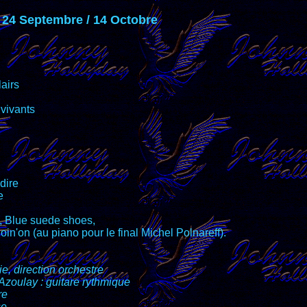
 24 Septembre / 14 Octobre
lairs
vivants
dire
e
, Blue suede shoes,
oin'on (au piano pour le final Michel Polnareff).
e, direction orchestre
Azoulay : guitare rythmique
re
se