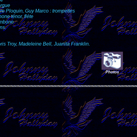
orgue
re Ploquin, Guy Marco : trompettes
one ténor, fléte
ombone
ns.
s Troy, Madeleine Bell, Juanita Franklin.
Photos