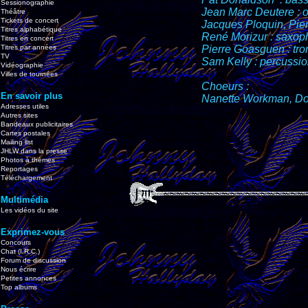
Sessionographie
Jean Marc Deutere : 
Théâtre
Tickets de concert
Jacques Ploquin, Pier
Titres alphabétique
René Morizur : saxoph
Titres en concert
Titres par années
Pierre Goasguen : tr
TV
Sam Kelly : percussio
Vidéographie
Villes de tournées
Choeurs :
En savoir plus
Nanette Workman, Dori
Adresses utiles
Autres sites
Bandeaux publicitaires
Cartes postales
Mailing list
JHLW dans la presse
Photos à thèmes
Reportages
Téléchargement
Multimédia
Les vidéos du site
Exprimez-vous
Concours
Chat (I.R.C.)
Forum de discussion
Nous écrire
Petites annonces
Top albums