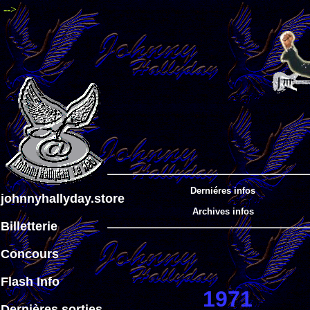
-->
Derniéres infos
johnnyhallyday.store
Archives infos
Billetterie
Concours
Flash Info
1971
Dernières sorties