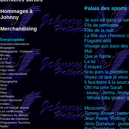
Palais des sports
Hommages à
Johnny
Je suis né dans la rue
Fils de personne
Merchandising
Fille de la nuit
La fille aux cheveux c
Encyclopédie
Flagrant délit
Auteurs/compositeurs
Voyage aux pays des 
Biographie
Mal
Bibliographie - Partitions
Blu-ray
Que je t'aime
B.O.F.
La loi
CD Rom
Essayez
CD Vidéo
Clips Vidéo
Si tu pars la premiére
Coin collectionneurs
Voyez ce que je veux 
Concerts
Discographie
Il faut boire à la sourc
Duos
Oh! ma jolie Sarah
DVD
: Jenny, Jenny
- Medley
Films
Hit-Parade
- Whole lotta shakin' g
Index chansons
Inédits
Musiciens:
Ils ont chanté Johnny
Les certifications
Tommy Brown : batteri
Originaux de Johnny
Jean Pierre "Rolling" 
Paroles de chansons
Programmes Tournées
Jerry Donahue : guita
Radio
Pat Donaldson : bas