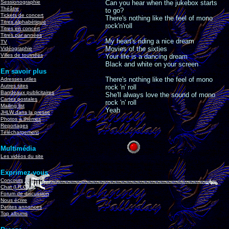
Sessionographie
Can you hear when the jukebox starts
Théâtre
to go?
Tickets de concert
There's nothing like the feel of mono
Titres alphabétique
rock'n'roll
Titres en concert
Titres par années
My heart's riding a nice dream
TV
Movies of the sixties
Vidéographie
Villes de tournées
Your life is a dancing dream
Black and white on your screen
En savoir plus
There's nothing like the feel of mono
Adresses utiles
Autres sites
rock 'n' roll
Bandeaux publicitaires
She'll always love the sound of mono
Cartes postales
rock 'n' roll
Mailing list
Yeah
JHLW dans la presse
Photos à thèmes
Reportages
Téléchargement
Multimédia
Les vidéos du site
Exprimez-vous
Concours
Chat (I.R.C.)
Forum de discussion
Nous écrire
Petites annonces
Top albums