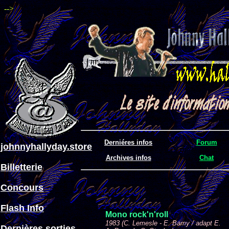
-->
Derniéres infos
Forum
johnnyhallyday.store
Archives infos
Chat
Billetterie
Concours
Flash Info
Mono rock'n'roll
1983 (C. Lemesle - E. Bamy / adapt E.
Dernières sorties