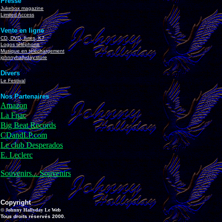
Presse
Jukebox magazine
Limited Access
Vente en ligne
CD, DVD, livres, K7
Logos téléphone
Musique en téléchargement
johnnyhallyday.store
Divers
Le Festival
Nos Partenaires
Amazon
La Fnac
Big Beat Records
CDandLP.com
Le club Desperados
E. Leclerc
Souvenirs... Souvenirs
Copyright
© Johnny Hallyday Le Web
Tous droits réservés 2000.