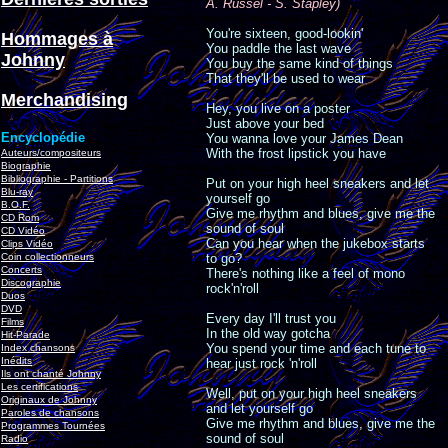
A. Russel - S. Stapley)
You're sixteen, good-lookin'
Hommages à
You paddle the last wave
Johnny
You buy the same kind of things
That they'll be used to wear
Merchandising
Hey, you live on a poster
Just above your bed
Encyclopédie
You wanna love your James Dean
With the frost lipstick you have
Auteurs/compositeurs
Biographie
Bibliographie - Partitions
Put on your high heel sneakers and let
Blu-ray
yourself go
B.O.F.
Give me rhythm and blues, give me the
CD Rom
sound of soul
CD Vidéo
Can you hear when the jukebox starts
Clips Vidéo
Coin collectionneurs
to go?
Concerts
There's nothing like a feel of mono
Discographie
rock'n'roll
Duos
DVD
Every day I'll trust you
Films
In the old way gotcha
Hit-Parade
You spend your time and each tune to
Index chansons
Inédits
hear just rock 'n'roll
Ils ont chanté Johnny
Les certifications
Well, put on your high heel sneakers
Originaux de Johnny
and let yourself go
Paroles de chansons
Give me rhythm and blues, give me the
Programmes Tournées
sound of soul
Radio