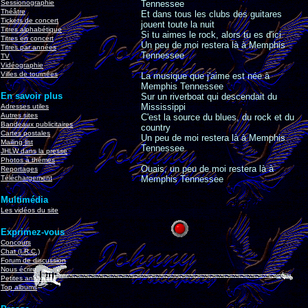
Sessionographie
Tennessee
Théâtre
Et dans tous les clubs des guitares
Tickets de concert
jouent toute la nuit
Titres alphabétique
Si tu aimes le rock, alors tu es d'ici
Titres en concert
Un peu de moi restera là à Memphis
Titres par années
Tennessee
TV
Vidéographie
Villes de tournées
La musique que j'aime est née à
Memphis Tennessee
En savoir plus
Sur un riverboat qui descendait du
Mississippi
Adresses utiles
Autres sites
C'est la source du blues, du rock et du
Bandeaux publicitaires
country
Cartes postales
Un peu de moi restera là à Memphis
Mailing list
Tennessee
JHLW dans la presse
Photos à thèmes
Ouais, un peu de moi restera là à
Reportages
Téléchargement
Memphis Tennessee
Multimédia
Les vidéos du site
Exprimez-vous
Concours
Chat (I.R.C.)
Forum de discussion
Nous écrire
Petites annonces
Top albums