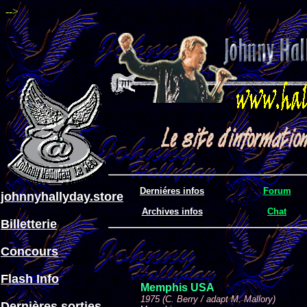
-->
Derniéres infos
Forum
johnnyhallyday.store
Archives infos
Chat
Billetterie
Concours
Flash Info
Memphis USA
1975 (C. Berry / adapt M. Mallory)
Dernières sorties