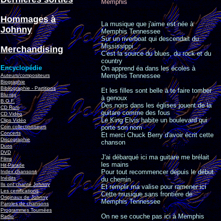
Memphis
Hommages à
La musique que j'aime est née à
Johnny
Memphis Tennessee
Sur un riverboat qui descendait du
Mississippi
Merchandising
C'est la source du blues, du rock et du
country
Encyclopédie
On apprend éa dans les écoles à
Memphis Tennessee
Auteurs/compositeurs
Biographie
Bibliographie - Partitions
Et les filles sont belle à te faire tomber
Blu-ray
à genoux
B.O.F.
Des noirs dans les églises jouent de la
CD Rom
guitare comme des fous
CD Vidéo
Le King Elvis habite un boulevard qui
Clips Vidéo
Coin collectionneurs
porte son nom
Concerts
Et merci Chuck Berry d'avoir écrit cette
Discographie
chanson
Duos
DVD
J'ai débarqué ici ma guitare me brélait
Films
les mains
Hit-Parade
Pour tout recommencer depuis le début
Index chansons
Inédits
du chemin
Ils ont chanté Johnny
Et remplir ma valise pour ramener ici
Les certifications
Cette musique sans frontiére de
Originaux de Johnny
Memphis Tennessee
Paroles de chansons
Programmes Tournées
On ne se couche pas ici à Memphis
Radio