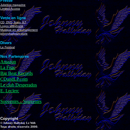
Presse
Jukebox magazine
Limited Access
Vente en ligne
CD, DVD, livres, K7
Logos téléphone
Musique en téléchargement
johnnyhallyday.store
Divers
Le Festival
Nos Partenaires
Amazon
La Fnac
Big Beat Records
CDandLP.com
Le club Desperados
E. Leclerc
Souvenirs... Souvenirs
Copyright
© Johnny Hallyday Le Web
Tous droits réservés 2000.