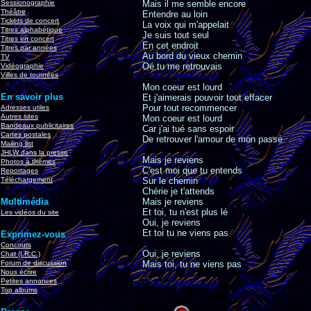
Sessionographie
Mais il me semble encore
Théâtre
Entendre au loin
Tickets de concert
La voix qui m'appelait
Titres alphabétique
Je suis tout seul
Titres en concert
En cet endroit
Titres par années
Au bord du vieux chemin
TV
Oé tu me retrouvais
Vidéographie
Villes de tournées
Mon coeur est lourd
En savoir plus
Et j'aimerais pouvoir tout effacer
Pour tout recommencer
Adresses utiles
Autres sites
Mon coeur est lourd
Bandeaux publicitaires
Car j'ai tué sans espoir
Cartes postales
De retrouver l'amour de mon passé
Mailing list
JHLW dans la presse
Mais je reviens
Photos à thèmes
C'est moi que tu entends
Reportages
Téléchargement
Sur le chemin
Chérie je t'attends
Multimédia
Mais je reviens
Et toi, tu n'est plus lé
Les vidéos du site
Oui, je reviens
Et toi tu ne viens pas
Exprimez-vous
Concours
Oui, je reviens
Chat (I.R.C.)
Forum de discussion
Mais toi, tu ne viens pas
Nous écrire
Petites annonces
Top albums