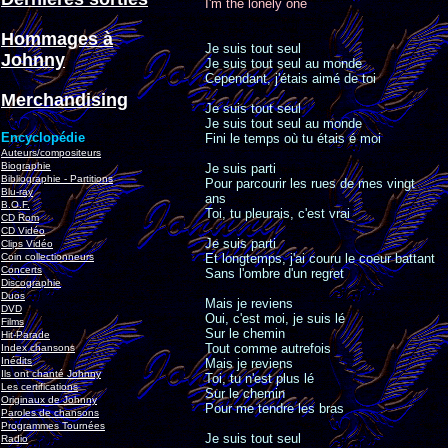
I'm the lonely one
Hommages à
Je suis tout seul
Johnny
Je suis tout seul au monde
Cependant, j'étais aimé de toi
Merchandising
Je suis tout seul
Je suis tout seul au monde
Encyclopédie
Fini le temps où tu étais é moi
Auteurs/compositeurs
Biographie
Je suis parti
Bibliographie - Partitions
Pour parcourir les rues de mes vingt
Blu-ray
ans
B.O.F.
Toi, tu pleurais, c'est vrai
CD Rom
CD Vidéo
Je suis parti
Clips Vidéo
Coin collectionneurs
Et longtemps, j'ai couru le coeur battant
Concerts
Sans l'ombre d'un regret
Discographie
Duos
Mais je reviens
DVD
Oui, c'est moi, je suis lé
Films
Sur le chemin
Hit-Parade
Tout comme autrefois
Index chansons
Inédits
Mais je reviens
Ils ont chanté Johnny
Toi, tu n'est plus lé
Les certifications
Sur le chemin
Originaux de Johnny
Pour me tendre les bras
Paroles de chansons
Programmes Tournées
Je suis tout seul
Radio