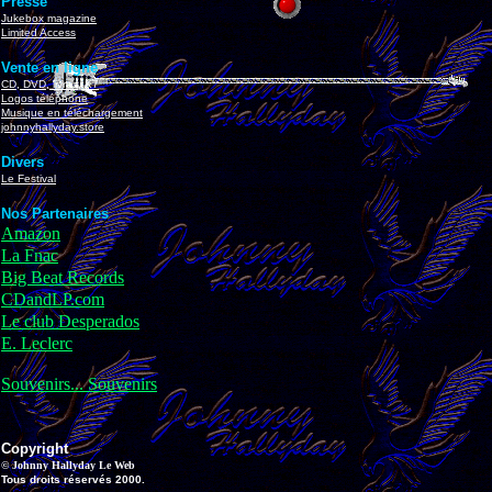
Presse
Jukebox magazine
Limited Access
Vente en ligne
CD, DVD, livres, K7
Logos téléphone
Musique en téléchargement
johnnyhallyday.store
Divers
Le Festival
Nos Partenaires
Amazon
La Fnac
Big Beat Records
CDandLP.com
Le club Desperados
E. Leclerc
Souvenirs... Souvenirs
Copyright
© Johnny Hallyday Le Web
Tous droits réservés 2000.