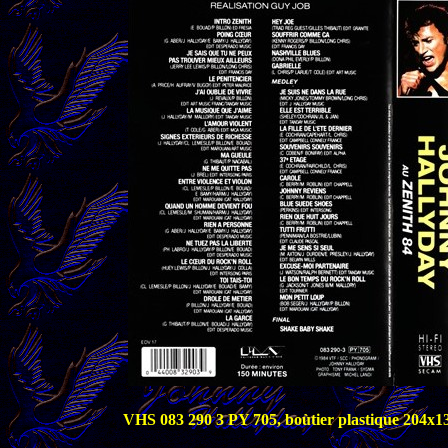
VHS 083 290 3 PY 705, boùtier plastique 204x