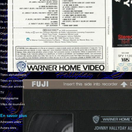
Hit-Parade
Index chansons
Inédits
Ils ont chanté Johnny
Les certifications
Originaux de Johnny
Paroles de chansons
Programmes Tournées
Radio
Sessionographie
Théâtre
Tickets de concert
Titres alphabétique
Titres en concert
Titres par années
TV
Vidéographie
Villes de tournées
En savoir plus
Adresses utiles
Autres sites