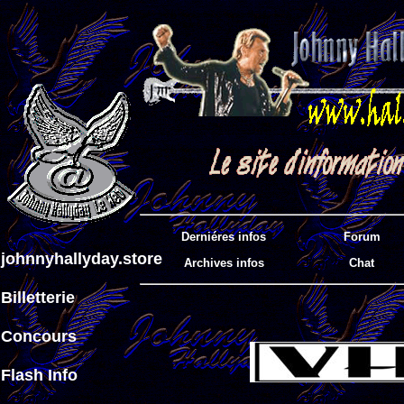
Derniéres infos
Forum
johnnyhallyday.store
Archives infos
Chat
Billetterie
Concours
Flash Info