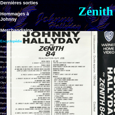
Dernières sorties
Zénith
Hommages à
Johnny
Merchandising
Encyclopédie
Auteurs/compositeurs
Biographie
Bibliographie - Partitions
Blu-ray
B.O.F.
CD Rom
CD Vidéo
Clips Vidéo
Coin collectionneurs
Concerts
Discographie
Duos
DVD
Films